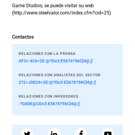
Game Studios, se puede visitar su web
(http://www.steelvalor.com/index.cfm?cid=25)
Contactos
RELACIONES CON LA PRENSA
AF3=:4C6=2E:@?Do3:E5676?56C]4@∬
RELACIONES CON ANALISTAS DEL SECTOR
2?2=JDEC6=2E:@?Do3:E5676?56C]4@∬
RELACIONES CON INVERSORES
:?G6DE@CDo3:E5676?56C]4@∬