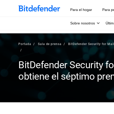
Para el hogar
Para p
Sobre nosotros
Últim
Portada
Sala de prensa
BitDefender Security for Ma
BitDefender Security fo
obtiene el séptimo p