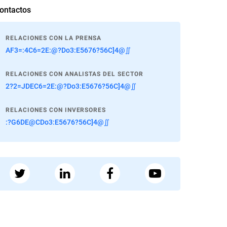
ontactos
RELACIONES CON LA PRENSA
AF3=:4C6=2E:@?Do3:E5676?56C]4@∬
RELACIONES CON ANALISTAS DEL SECTOR
2?2=JDEC6=2E:@?Do3:E5676?56C]4@∬
RELACIONES CON INVERSORES
:?G6DE@CDo3:E5676?56C]4@∬