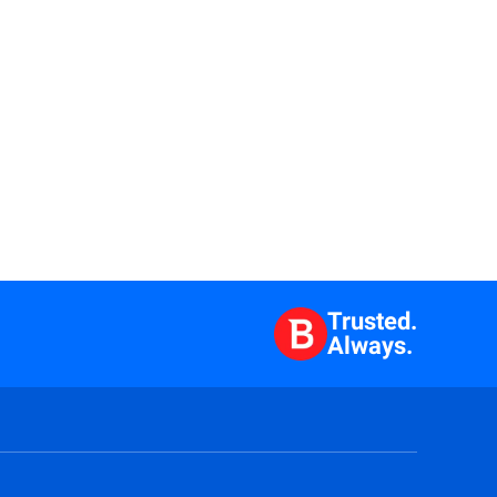
Trusted.
Always.