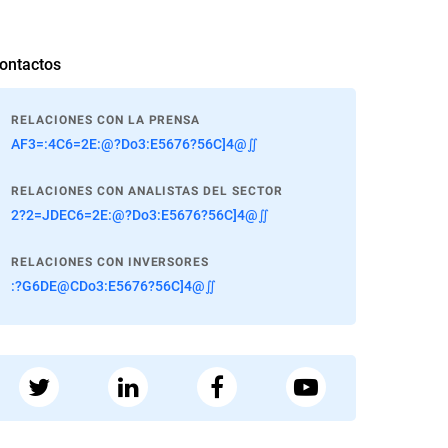
ontactos
RELACIONES CON LA PRENSA
AF3=:4C6=2E:@?Do3:E5676?56C]4@∬
RELACIONES CON ANALISTAS DEL SECTOR
2?2=JDEC6=2E:@?Do3:E5676?56C]4@∬
RELACIONES CON INVERSORES
:?G6DE@CDo3:E5676?56C]4@∬