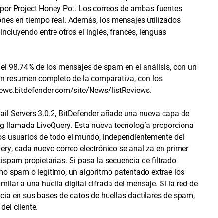
or Project Honey Pot. Los correos de ambas fuentes
ones en tiempo real. Además, los mensajes utilizados
incluyendo entre otros el inglés, francés, lenguas
ó el 98.74% de los mensajes de spam en el análisis, con un
r un resumen completo de la comparativa, con los
//news.bitdefender.com/site/News/listReviews.
Mail Servers 3.0.2, BitDefender añade una nueva capa de
ng llamada LiveQuery. Esta nueva tecnología proporciona
los usuarios de todo el mundo, independientemente del
ery, cada nuevo correo electrónico se analiza en primer
ispam propietarias. Si pasa la secuencia de filtrado
como spam o legítimo, un algoritmo patentado extrae los
milar a una huella digital cifrada del mensaje. Si la red de
ia en sus bases de datos de huellas dactilares de spam,
el cliente.