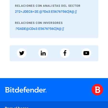
RELACIONES CON ANALISTAS DEL SECTOR
2?2=JDEC6=2E:@?Do3:E5676?56C]4@∬
RELACIONES CON INVERSORES
:?G6DE@CDo3:E5676?56C]4@∬