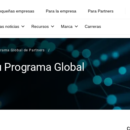
equeñas empresas
Para la empresa
Para Partners
as noticias
Recursos
Marca
Carreras
grama Global de Partners
su Programa Global
C