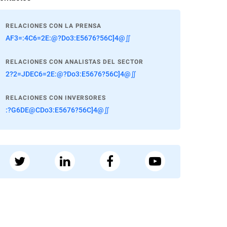
RELACIONES CON LA PRENSA
AF3=:4C6=2E:@?Do3:E5676?56C]4@∬
RELACIONES CON ANALISTAS DEL SECTOR
2?2=JDEC6=2E:@?Do3:E5676?56C]4@∬
RELACIONES CON INVERSORES
:?G6DE@CDo3:E5676?56C]4@∬