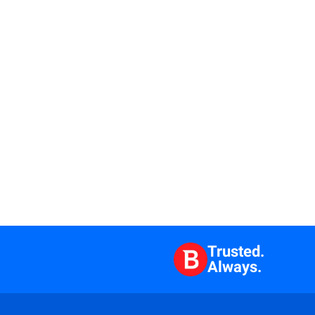
Trusted.
Always.