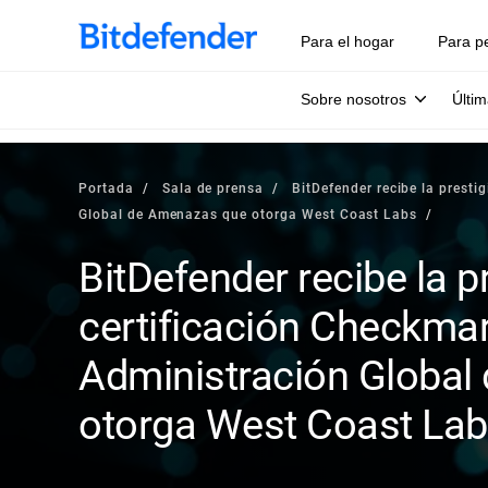
Para el hogar
Para p
Sobre nosotros
Últim
Portada
Sala de prensa
BitDefender recibe la presti
Global de Amenazas que otorga West Coast Labs
BitDefender recibe la p
certificación Checkma
Administración Globa
otorga West Coast La