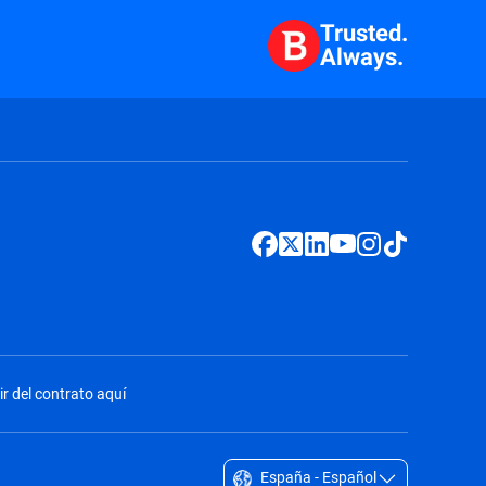
Trusted.
Always.
ir del contrato aquí
España - Español