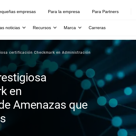
equeñas empresas
Para la empresa
Para Partners
as noticias
Recursos
Marca
Carreras
giosa certificación Checkmark en Administración
restigiosa
rk en
l de Amenazas que
bs