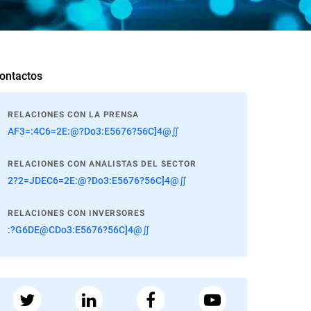
ontactos
RELACIONES CON LA PRENSA
AF3=:4C6=2E:@?Do3:E5676?56C]4@∬
RELACIONES CON ANALISTAS DEL SECTOR
2?2=JDEC6=2E:@?Do3:E5676?56C]4@∬
RELACIONES CON INVERSORES
:?G6DE@CDo3:E5676?56C]4@∬