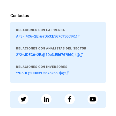
Contactos
RELACIONES CON LA PRENSA
AF3=:4C6=2E:@?Do3:E5676?56C]4@∬
RELACIONES CON ANALISTAS DEL SECTOR
2?2=JDEC6=2E:@?Do3:E5676?56C]4@∬
RELACIONES CON INVERSORES
:?G6DE@CDo3:E5676?56C]4@∬