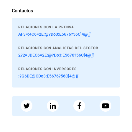
Contactos
RELACIONES CON LA PRENSA
AF3=:4C6=2E:@?Do3:E5676?56C]4@∬
RELACIONES CON ANALISTAS DEL SECTOR
2?2=JDEC6=2E:@?Do3:E5676?56C]4@∬
RELACIONES CON INVERSORES
:?G6DE@CDo3:E5676?56C]4@∬