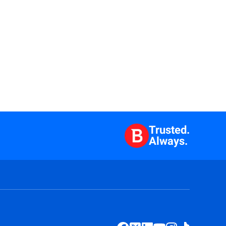
Trusted.
Always.