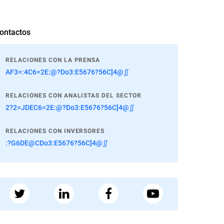
ontactos
RELACIONES CON LA PRENSA
AF3=:4C6=2E:@?Do3:E5676?56C]4@∬
RELACIONES CON ANALISTAS DEL SECTOR
2?2=JDEC6=2E:@?Do3:E5676?56C]4@∬
RELACIONES CON INVERSORES
:?G6DE@CDo3:E5676?56C]4@∬