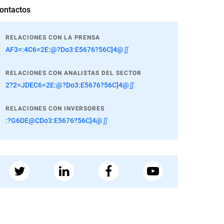
ontactos
RELACIONES CON LA PRENSA
AF3=:4C6=2E:@?Do3:E5676?56C]4@∬
RELACIONES CON ANALISTAS DEL SECTOR
2?2=JDEC6=2E:@?Do3:E5676?56C]4@∬
RELACIONES CON INVERSORES
:?G6DE@CDo3:E5676?56C]4@∬