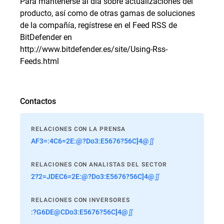
Para mantenerse al día sobre actualizaciones del
producto, así como de otras gamas de soluciones
de la compañía, regístrese en el Feed RSS de
BitDefender en
http://www.bitdefender.es/site/Using-Rss-
Feeds.html
Contactos
RELACIONES CON LA PRENSA
AF3=:4C6=2E:@?Do3:E5676?56C]4@∬
RELACIONES CON ANALISTAS DEL SECTOR
2?2=JDEC6=2E:@?Do3:E5676?56C]4@∬
RELACIONES CON INVERSORES
:?G6DE@CDo3:E5676?56C]4@∬