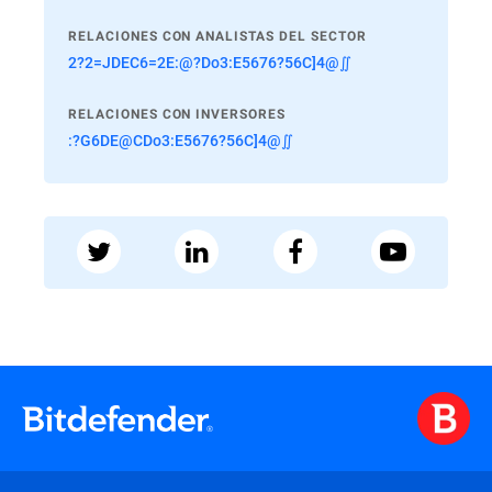
RELACIONES CON ANALISTAS DEL SECTOR
2?2=JDEC6=2E:@?Do3:E5676?56C]4@∬
RELACIONES CON INVERSORES
:?G6DE@CDo3:E5676?56C]4@∬