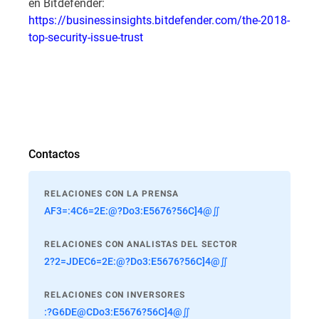
en Bitdefender:
https://businessinsights.bitdefender.com/the-2018-
top-security-issue-trust
Contactos
RELACIONES CON LA PRENSA
AF3=:4C6=2E:@?Do3:E5676?56C]4@∬
RELACIONES CON ANALISTAS DEL SECTOR
2?2=JDEC6=2E:@?Do3:E5676?56C]4@∬
RELACIONES CON INVERSORES
:?G6DE@CDo3:E5676?56C]4@∬