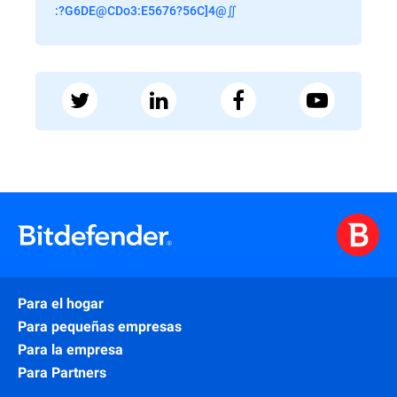
:?G6DE@CDo3:E5676?56C]4@∬
Para el hogar
Para pequeñas empresas
Para la empresa
Para Partners