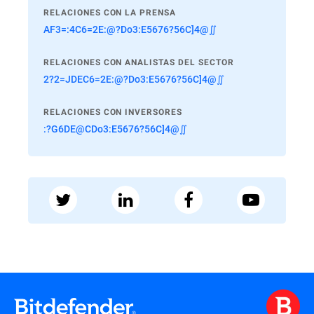
RELACIONES CON LA PRENSA
AF3=:4C6=2E:@?Do3:E5676?56C]4@∬
RELACIONES CON ANALISTAS DEL SECTOR
2?2=JDEC6=2E:@?Do3:E5676?56C]4@∬
RELACIONES CON INVERSORES
:?G6DE@CDo3:E5676?56C]4@∬