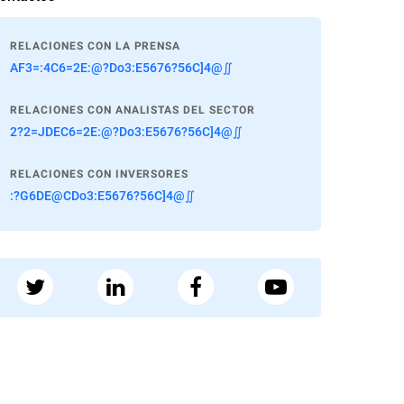
RELACIONES CON LA PRENSA
AF3=:4C6=2E:@?Do3:E5676?56C]4@∬
RELACIONES CON ANALISTAS DEL SECTOR
2?2=JDEC6=2E:@?Do3:E5676?56C]4@∬
RELACIONES CON INVERSORES
:?G6DE@CDo3:E5676?56C]4@∬