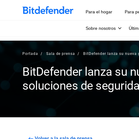
Para el hogar
Para p
Sobre nosotros
Últim
Portada
Sala de prensa
BitDefender lanza su nueva 
BitDefender lanza su 
soluciones de segurid
Volver a la sala de prensa