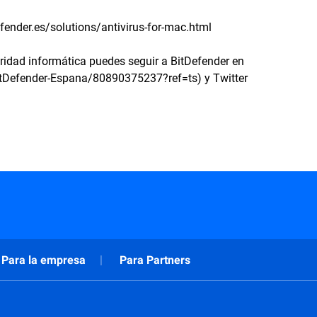
fender.es/solutions/antivirus-for-mac.html
ridad informática puedes seguir a BitDefender en
tDefender-Espana/80890375237?ref=ts) y Twitter
Para la empresa
Para Partners