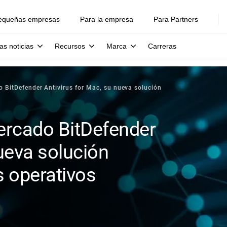
equeñas empresas
Para la empresa
Para Partners
as noticias
Recursos
Marca
Carreras
o BitDefender Antivirus for Mac, su nueva solución
ercado BitDefender
nueva solución
s operativos