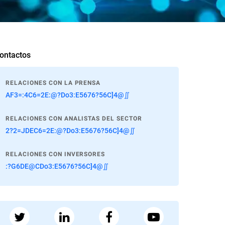
ontactos
RELACIONES CON LA PRENSA
AF3=:4C6=2E:@?Do3:E5676?56C]4@∬
RELACIONES CON ANALISTAS DEL SECTOR
2?2=JDEC6=2E:@?Do3:E5676?56C]4@∬
RELACIONES CON INVERSORES
:?G6DE@CDo3:E5676?56C]4@∬