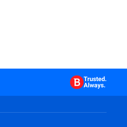
Trusted.
Always.