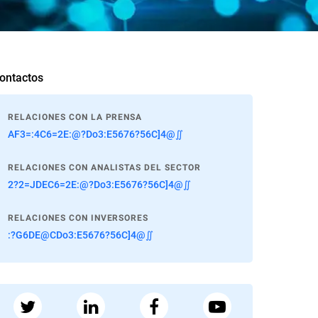
ontactos
RELACIONES CON LA PRENSA
AF3=:4C6=2E:@?Do3:E5676?56C]4@∬
RELACIONES CON ANALISTAS DEL SECTOR
2?2=JDEC6=2E:@?Do3:E5676?56C]4@∬
RELACIONES CON INVERSORES
:?G6DE@CDo3:E5676?56C]4@∬