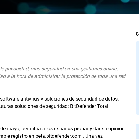
C
e privacidad, más seguridad en sus gestiones online,
dad a la hora de administrar la protección de toda una red
software antivirus y soluciones de seguridad de datos,
turas soluciones de seguridad: BitDefender Total
de mayo, permitirá a los usuarios probar y dar su opinión
mple registro en beta.bitdefender.com . Una vez