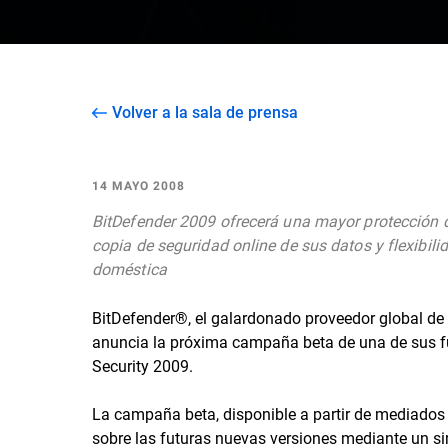
Volver a la sala de prensa
14 MAYO 2008
BitDefender 2009 ofrecerá una mayor protección d
copia de seguridad online de sus datos y flexibili
doméstica
BitDefender®, el galardonado proveedor global de 
anuncia la próxima campaña beta de una de sus fu
Security 2009.
La campaña beta, disponible a partir de mediados 
sobre las futuras nuevas versiones mediante un si