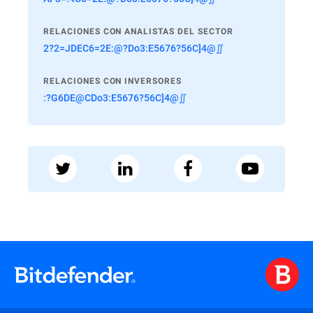
RELACIONES CON ANALISTAS DEL SECTOR
2?2=JDEC6=2E:@?Do3:E5676?56C]4@∬
RELACIONES CON INVERSORES
:?G6DE@CDo3:E5676?56C]4@∬