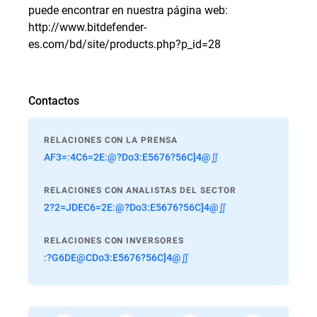
puede encontrar en nuestra página web:
http://www.bitdefender-
es.com/bd/site/products.php?p_id=28
Contactos
RELACIONES CON LA PRENSA
AF3=:4C6=2E:@?Do3:E5676?56C]4@∬
RELACIONES CON ANALISTAS DEL SECTOR
2?2=JDEC6=2E:@?Do3:E5676?56C]4@∬
RELACIONES CON INVERSORES
:?G6DE@CDo3:E5676?56C]4@∬