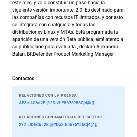
este mes, y va a constituir un paso hacia la
siguiente versión importante, 2.0. Es destinado para
las compañías con recursos IT limitados, y por esto
se integrará con cualquiera y todas las
distribuciones Linux y MTAs. Está programada la
aparición de una versión Beta pública, esté atento a
su publicación para evaluarla., declaró Alexandru
Balan, BitDefender Product Marketing Manager.
Contactos
RELACIONES CON LA PRENSA
AF3=:4C6=2E:@?Do3:E5676?56C]4@∬
RELACIONES CON ANALISTAS DEL SECTOR
2?2=JDEC6=2E:@?Do3:E5676?56C]4@∬