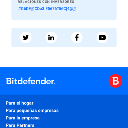
RELACIONES CON INVERSORES
:?G6DE@CDo3:E5676?56C]4@∬
Para el hogar
Para pequeñas empresas
Para la empresa
Para Partners