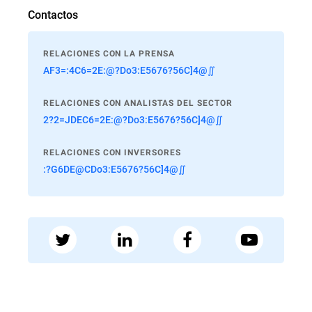
Contactos
RELACIONES CON LA PRENSA
AF3=:4C6=2E:@?Do3:E5676?56C]4@∬
RELACIONES CON ANALISTAS DEL SECTOR
2?2=JDEC6=2E:@?Do3:E5676?56C]4@∬
RELACIONES CON INVERSORES
:?G6DE@CDo3:E5676?56C]4@∬