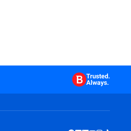
Trusted.
Always.