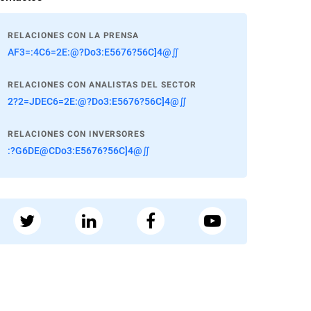
RELACIONES CON LA PRENSA
AF3=:4C6=2E:@?Do3:E5676?56C]4@∬
RELACIONES CON ANALISTAS DEL SECTOR
2?2=JDEC6=2E:@?Do3:E5676?56C]4@∬
RELACIONES CON INVERSORES
:?G6DE@CDo3:E5676?56C]4@∬