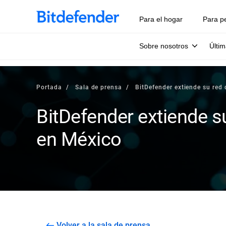
Para el hogar
Para p
Sobre nosotros
Últim
Portada
Sala de prensa
BitDefender extiende su red 
BitDefender extiende su
en México
Volver a la sala de prensa