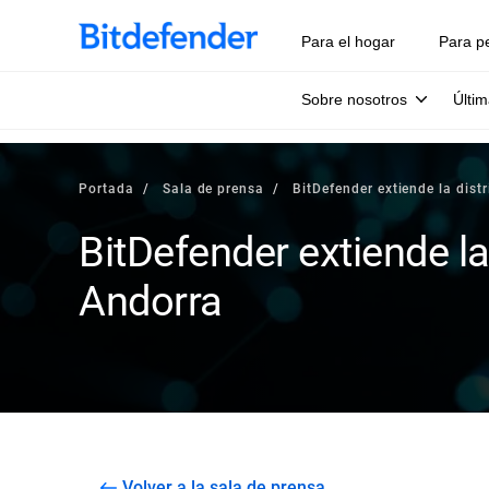
Para el hogar
Para p
Sobre nosotros
Últim
Portada
Sala de prensa
BitDefender extiende la dist
BitDefender extiende la
Andorra
Volver a la sala de prensa