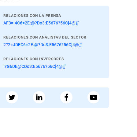
RELACIONES CON LA PRENSA
AF3=:4C6=2E:@?Do3:E5676?56C]4@∬
RELACIONES CON ANALISTAS DEL SECTOR
2?2=JDEC6=2E:@?Do3:E5676?56C]4@∬
RELACIONES CON INVERSORES
:?G6DE@CDo3:E5676?56C]4@∬