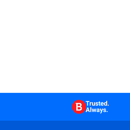
Trusted.
Always.