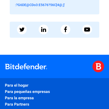
:?G6DE@CDo3:E5676?56C]4@∬
Para el hogar
Para pequeñas empresas
Para la empresa
Para Partners