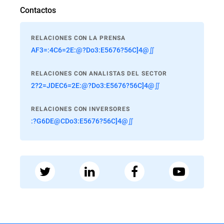
Contactos
RELACIONES CON LA PRENSA
AF3=:4C6=2E:@?Do3:E5676?56C]4@∬
RELACIONES CON ANALISTAS DEL SECTOR
2?2=JDEC6=2E:@?Do3:E5676?56C]4@∬
RELACIONES CON INVERSORES
:?G6DE@CDo3:E5676?56C]4@∬