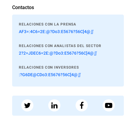
Contactos
RELACIONES CON LA PRENSA
AF3=:4C6=2E:@?Do3:E5676?56C]4@∬
RELACIONES CON ANALISTAS DEL SECTOR
2?2=JDEC6=2E:@?Do3:E5676?56C]4@∬
RELACIONES CON INVERSORES
:?G6DE@CDo3:E5676?56C]4@∬