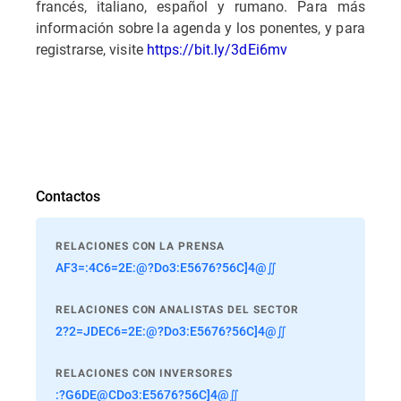
francés, italiano, español y rumano. Para más
información sobre la agenda y los ponentes, y para
registrarse, visite
https://bit.ly/3dEi6mv
Contactos
RELACIONES CON LA PRENSA
AF3=:4C6=2E:@?Do3:E5676?56C]4@∬
RELACIONES CON ANALISTAS DEL SECTOR
2?2=JDEC6=2E:@?Do3:E5676?56C]4@∬
RELACIONES CON INVERSORES
:?G6DE@CDo3:E5676?56C]4@∬