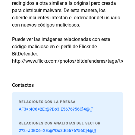
redirigidos a otra similar a la original pero creada
para distribuir malware. De esta manera, los
ciberdelincuentes infectan el ordenador del usuario
con nuevos códigos maliciosos.
Puede ver las imágenes relacionadas con este
código malicioso en el perfil de Flickr de
BitDefender:
http://www.flickr.com/photos/bitdefenderes/tags/trojan
Contactos
RELACIONES CON LA PRENSA
AF3=:4C6=2E:@?Do3:E5676?56C]4@∬
RELACIONES CON ANALISTAS DEL SECTOR
2?2=JDEC6=2E:@?Do3:E5676?56C]4@∬