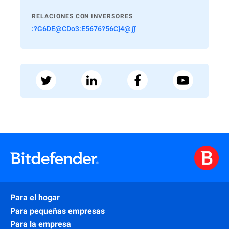
RELACIONES CON INVERSORES
:?G6DE@CDo3:E5676?56C]4@∬
Para el hogar
Para pequeñas empresas
Para la empresa