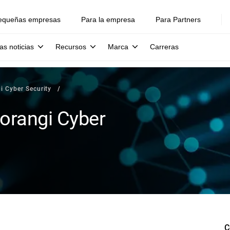
equeñas empresas
Para la empresa
Para Partners
as noticias
Recursos
Marca
Carreras
i Cyber Security
Horangi Cyber
C