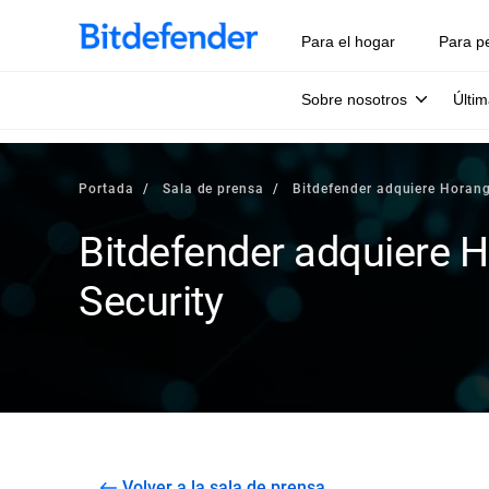
Para el hogar
Para p
Sobre nosotros
Últim
Portada
Sala de prensa
Bitdefender adquiere Horang
Bitdefender adquiere 
Security
Volver a la sala de prensa