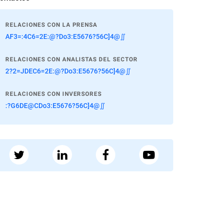
RELACIONES CON LA PRENSA
AF3=:4C6=2E:@?Do3:E5676?56C]4@∬
RELACIONES CON ANALISTAS DEL SECTOR
2?2=JDEC6=2E:@?Do3:E5676?56C]4@∬
RELACIONES CON INVERSORES
:?G6DE@CDo3:E5676?56C]4@∬