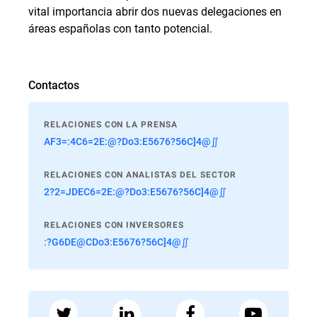
vital importancia abrir dos nuevas delegaciones en
áreas españolas con tanto potencial.
Contactos
RELACIONES CON LA PRENSA
AF3=:4C6=2E:@?Do3:E5676?56C]4@∬
RELACIONES CON ANALISTAS DEL SECTOR
2?2=JDEC6=2E:@?Do3:E5676?56C]4@∬
RELACIONES CON INVERSORES
:?G6DE@CDo3:E5676?56C]4@∬