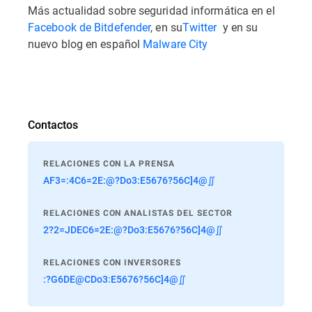
Más actualidad sobre seguridad informática en el
Facebook de Bitdefender
, en su
Twitter
y en su
nuevo blog en español
Malware City
Contactos
RELACIONES CON LA PRENSA
AF3=:4C6=2E:@?Do3:E5676?56C]4@∬
RELACIONES CON ANALISTAS DEL SECTOR
2?2=JDEC6=2E:@?Do3:E5676?56C]4@∬
RELACIONES CON INVERSORES
:?G6DE@CDo3:E5676?56C]4@∬