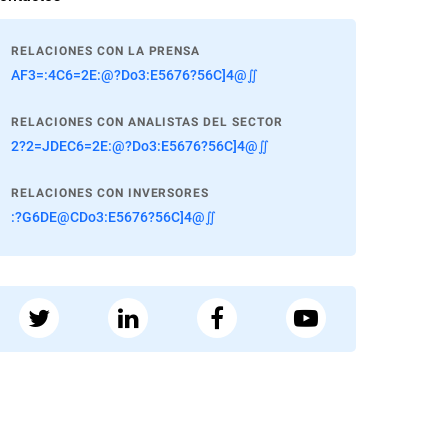
RELACIONES CON LA PRENSA
AF3=:4C6=2E:@?Do3:E5676?56C]4@∬
RELACIONES CON ANALISTAS DEL SECTOR
2?2=JDEC6=2E:@?Do3:E5676?56C]4@∬
RELACIONES CON INVERSORES
:?G6DE@CDo3:E5676?56C]4@∬