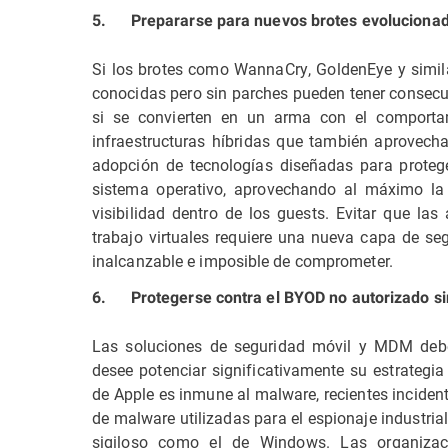
5. Prepararse para nuevos brotes evoluciona
Si los brotes como WannaCry, GoldenEye y simil
conocidas pero sin parches pueden tener consecue
si se convierten en un arma con el comport
infraestructuras híbridas que también aprovecha
adopción de tecnologías diseñadas para protege
sistema operativo, aprovechando al máximo la o
visibilidad dentro de los guests. Evitar que l
trabajo virtuales requiere una nueva capa de s
inalcanzable e imposible de comprometer.
6. Protegerse contra el BYOD no autorizado sin
Las soluciones de seguridad móvil y MDM deben
desee potenciar significativamente su estrate
de Apple es inmune al malware, recientes inciden
de malware utilizadas para el espionaje industri
sigiloso como el de Windows. Las organizac