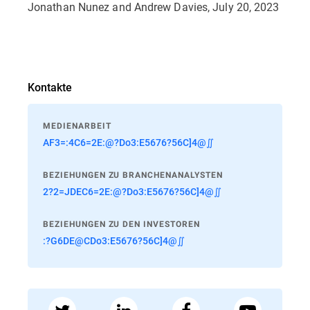
Jonathan Nunez and Andrew Davies, July 20, 2023
Kontakte
MEDIENARBEIT
AF3=:4C6=2E:@?Do3:E5676?56C]4@∬
BEZIEHUNGEN ZU BRANCHENANALYSTEN
2?2=JDEC6=2E:@?Do3:E5676?56C]4@∬
BEZIEHUNGEN ZU DEN INVESTOREN
:?G6DE@CDo3:E5676?56C]4@∬