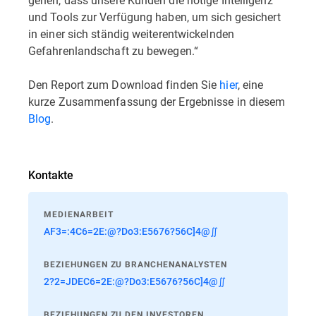
und Tools zur Verfügung haben, um sich gesichert
in einer sich ständig weiterentwickelnden
Gefahrenlandschaft zu bewegen.“
Den Report zum Download finden Sie
hier
, eine
kurze Zusammenfassung der Ergebnisse in diesem
Blog
.
Kontakte
MEDIENARBEIT
AF3=:4C6=2E:@?Do3:E5676?56C]4@∬
BEZIEHUNGEN ZU BRANCHENANALYSTEN
2?2=JDEC6=2E:@?Do3:E5676?56C]4@∬
BEZIEHUNGEN ZU DEN INVESTOREN