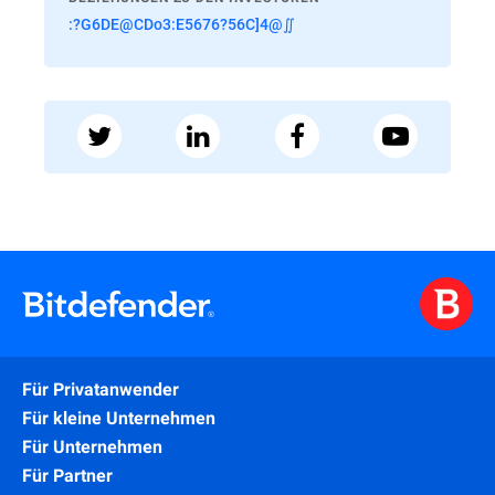
:?G6DE@CDo3:E5676?56C]4@∬
Für Privatanwender
Für kleine Unternehmen
Für Unternehmen
Für Partner