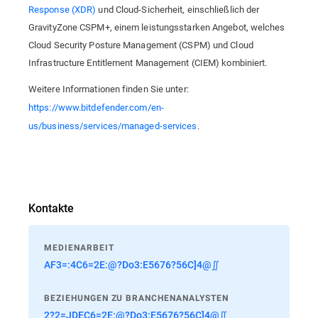
Response (XDR)
und Cloud-Sicherheit, einschließlich der
GravityZone CSPM+, einem leistungsstarken Angebot, welches
Cloud Security Posture Management (CSPM) und Cloud
Infrastructure Entitlement Management (CIEM) kombiniert.
Weitere Informationen finden Sie unter:
https://www.bitdefender.com/en-
us/business/services/managed-services
.
Kontakte
MEDIENARBEIT
AF3=:4C6=2E:@?Do3:E5676?56C]4@∬
BEZIEHUNGEN ZU BRANCHENANALYSTEN
2?2=JDEC6=2E:@?Do3:E5676?56C]4@∬