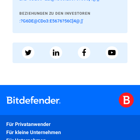
BEZIEHUNGEN ZU DEN INVESTOREN
:?G6DE@CDo3:E5676?56C]4@∬
Für Privatanwender
Für kleine Unternehmen