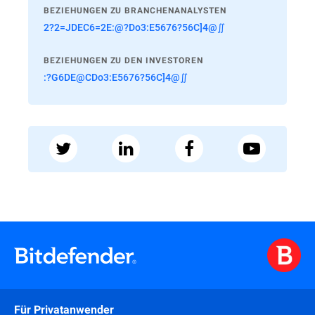
BEZIEHUNGEN ZU BRANCHENANALYSTEN
2?2=JDEC6=2E:@?Do3:E5676?56C]4@∬
BEZIEHUNGEN ZU DEN INVESTOREN
:?G6DE@CDo3:E5676?56C]4@∬
Für Privatanwender