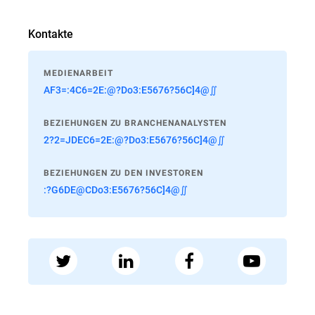
Kontakte
MEDIENARBEIT
AF3=:4C6=2E:@?Do3:E5676?56C]4@∬
BEZIEHUNGEN ZU BRANCHENANALYSTEN
2?2=JDEC6=2E:@?Do3:E5676?56C]4@∬
BEZIEHUNGEN ZU DEN INVESTOREN
:?G6DE@CDo3:E5676?56C]4@∬