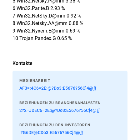
5 Win32.Netsky.P@mm 3.36 %
6 Win32.Parite.B 2.93 %
7 Win32.NetSky.D@mm 0.92 %
8 Win32.Netsky.AA@mm 0.88 %
9 Win32.Nyxem.E@mm 0.69 %
10 Trojan.Pandex.G 0.65 %
Kontakte
MEDIENARBEIT
AF3=:4C6=2E:@?Do3:E5676?56C]4@∬
BEZIEHUNGEN ZU BRANCHENANALYSTEN
2?2=JDEC6=2E:@?Do3:E5676?56C]4@∬
BEZIEHUNGEN ZU DEN INVESTOREN
:?G6DE@CDo3:E5676?56C]4@∬