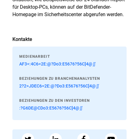
für Desktop-PCs, können auf der BitDefender-
Homepage im
Sicherheitscenter
abgerufen werden.
Kontakte
MEDIENARBEIT
AF3=:4C6=2E:@?Do3:E5676?56C]4@∬
BEZIEHUNGEN ZU BRANCHENANALYSTEN
2?2=JDEC6=2E:@?Do3:E5676?56C]4@∬
BEZIEHUNGEN ZU DEN INVESTOREN
:?G6DE@CDo3:E5676?56C]4@∬