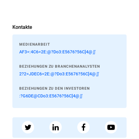
Kontakte
MEDIENARBEIT
AF3=:4C6=2E:@?Do3:E5676?56C]4@∬
BEZIEHUNGEN ZU BRANCHENANALYSTEN
2?2=JDEC6=2E:@?Do3:E5676?56C]4@∬
BEZIEHUNGEN ZU DEN INVESTOREN
:?G6DE@CDo3:E5676?56C]4@∬