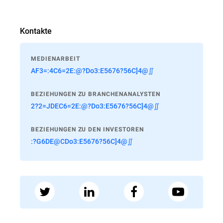
Kontakte
MEDIENARBEIT
AF3=:4C6=2E:@?Do3:E5676?56C]4@∬
BEZIEHUNGEN ZU BRANCHENANALYSTEN
2?2=JDEC6=2E:@?Do3:E5676?56C]4@∬
BEZIEHUNGEN ZU DEN INVESTOREN
:?G6DE@CDo3:E5676?56C]4@∬