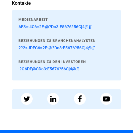
Kontakte
MEDIENARBEIT
AF3=:4C6=2E:@?Do3:E5676?56C]4@∬
BEZIEHUNGEN ZU BRANCHENANALYSTEN
2?2=JDEC6=2E:@?Do3:E5676?56C]4@∬
BEZIEHUNGEN ZU DEN INVESTOREN
:?G6DE@CDo3:E5676?56C]4@∬