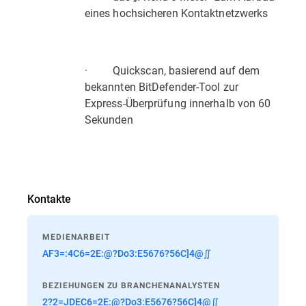
eines hochsicheren Kontaktnetzwerks
· Quickscan, basierend auf dem
bekannten BitDefender-Tool zur
Express-Überprüfung innerhalb von 60
Sekunden
Kontakte
MEDIENARBEIT
AF3=:4C6=2E:@?Do3:E5676?56C]4@∬
BEZIEHUNGEN ZU BRANCHENANALYSTEN
2?2=JDEC6=2E:@?Do3:E5676?56C]4@∬