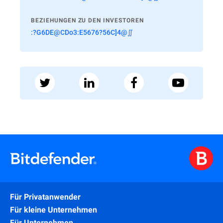
BEZIEHUNGEN ZU DEN INVESTOREN
:?G6DE@CDo3:E5676?56C]4@∬
Für Privatanwender
Für kleine Unternehmen
Für Unternehmen