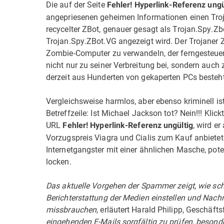
Die auf der Seite
Fehler! Hyperlink-Referenz ungü
angepriesenen geheimen Informationen einen Trojan
recycelter ZBot, genauer gesagt als Trojan.Spy.Zbot.
Trojan.Spy.ZBot.VG angezeigt wird. Der Trojaner Zb
Zombie-Computer zu verwandeln, der ferngesteuer
nicht nur zu seiner Verbreitung bei, sondern auc
derzeit aus Hunderten von gekaperten PCs besteht
Vergleichsweise harmlos, aber ebenso kriminell ist
Betreffzeile: Ist Michael Jackson tot? Nein!!! Kl
URL
, wird e
Fehler! Hyperlink-Referenz ungültig
Vorzugspreis Viagra und Cialis zum Kauf anbietet
Internetgangster mit einer ähnlichen Masche, pote
locken.
Das aktuelle Vorgehen der Spammer zeigt, wie sch
Berichterstattung der Medien einstellen und Nachr
missbrauchen
, erläutert Harald Philipp, Geschäf
eingehenden E-Mails sorgfältig zu prüfen, besonder