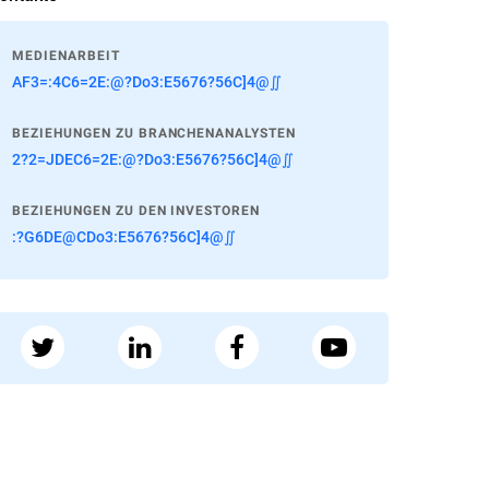
MEDIENARBEIT
AF3=:4C6=2E:@?Do3:E5676?56C]4@∬
BEZIEHUNGEN ZU BRANCHENANALYSTEN
2?2=JDEC6=2E:@?Do3:E5676?56C]4@∬
BEZIEHUNGEN ZU DEN INVESTOREN
:?G6DE@CDo3:E5676?56C]4@∬