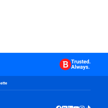
Trusted.
Always.
atte