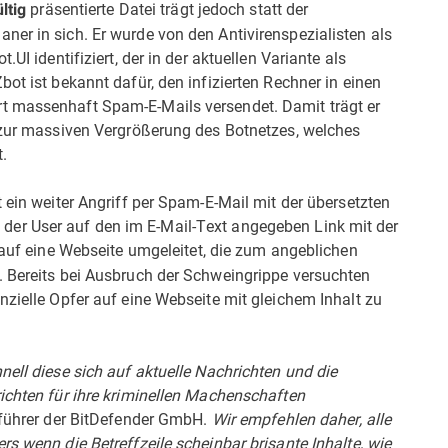
präsentierte Datei trägt jedoch statt der
ltig
er in sich. Er wurde von den Antivirenspezialisten als
UI identifiziert, der in der aktuellen Variante als
ot ist bekannt dafür, den infizierten Rechner in einen
t massenhaft Spam-E-Mails versendet. Damit trägt er
h zur massiven Vergrößerung des Botnetzes, welches
.
 ein weiter Angriff per Spam-E-Mail mit der übersetzten
ickt der User auf den im E-Mail-Text angegeben Link mit der
r auf eine Webseite umgeleitet, die zum angeblichen
. Bereits bei Ausbruch der Schweingrippe versuchten
nzielle Opfer auf eine Webseite mit gleichem Inhalt zu
nell diese sich auf aktuelle Nachrichten und die
ichten für ihre kriminellen Machenschaften
tsführer der BitDefender GmbH.
Wir empfehlen daher, alle
s wenn die Betreffzeile scheinbar brisante Inhalte, wie