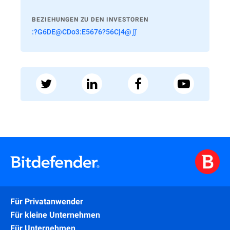
BEZIEHUNGEN ZU DEN INVESTOREN
:?G6DE@CDo3:E5676?56C]4@∬
Für Privatanwender
Für kleine Unternehmen
Für Unternehmen