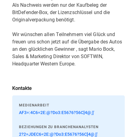
Als Nachweis werden nur der Kaufbeleg der
BitDefender-Box, der Lizenzschlüssel und die
Originalverpackung benötigt.
Wir wünschen allen Teilnehmern viel Glück und
freuen uns schon jetzt auf die Übergabe des Autos
an den glücklichen Gewinner , sagt Mario Bock,
Sales & Marketing Direktor von SOFTWIN,
Headquarter Western Europe.
Kontakte
MEDIENARBEIT
AF3=:4C6=2E:@?Do3:E5676?56C]4@∬
BEZIEHUNGEN ZU BRANCHENANALYSTEN
2?2=JDEC6=2E:@?Do3:E5676?56C]4@∬