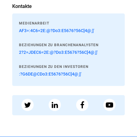
Kontakte
MEDIENARBEIT
AF3=:4C6=2E:@?Do3:E5676?56C]4@∬
BEZIEHUNGEN ZU BRANCHENANALYSTEN
2?2=JDEC6=2E:@?Do3:E5676?56C]4@∬
BEZIEHUNGEN ZU DEN INVESTOREN
:?G6DE@CDo3:E5676?56C]4@∬