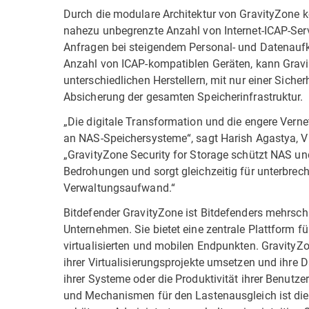
Durch die modulare Architektur von GravityZone 
nahezu unbegrenzte Anzahl von Internet-ICAP-Ser
Anfragen bei steigendem Personal- und Datenauf
Anzahl von ICAP-kompatiblen Geräten, kann Gravit
unterschiedlichen Herstellern, mit nur einer Siche
Absicherung der gesamten Speicherinfrastruktur.
„Die digitale Transformation und die engere Ver
an NAS-Speichersysteme“, sagt Harish Agastya, Vi
„GravityZone Security for Storage schützt NAS und
Bedrohungen und sorgt gleichzeitig für unterbrec
Verwaltungsaufwand.“
Bitdefender GravityZone ist Bitdefenders mehrschi
Unternehmen. Sie bietet eine zentrale Plattform 
virtualisierten und mobilen Endpunkten. GravityZo
ihrer Virtualisierungsprojekte umsetzen und ihre 
ihrer Systeme oder die Produktivität ihrer Benutz
und Mechanismen für den Lastenausgleich ist die