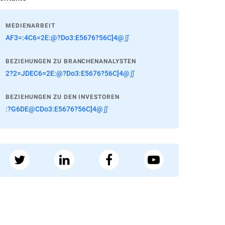
MEDIENARBEIT
AF3=:4C6=2E:@?Do3:E5676?56C]4@∬
BEZIEHUNGEN ZU BRANCHENANALYSTEN
2?2=JDEC6=2E:@?Do3:E5676?56C]4@∬
BEZIEHUNGEN ZU DEN INVESTOREN
:?G6DE@CDo3:E5676?56C]4@∬