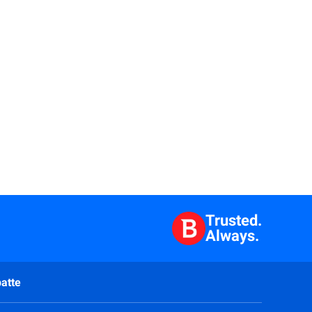
Trusted.
Always.
atte