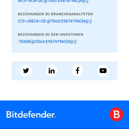
AF3=:4C6=2E:@?Do3:E5676?56C]4@∬
BEZIEHUNGEN ZU BRANCHENANALYSTEN
2?2=JDEC6=2E:@?Do3:E5676?56C]4@∬
BEZIEHUNGEN ZU DEN INVESTOREN
:?G6DE@CDo3:E5676?56C]4@∬