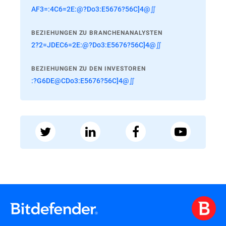
AF3=:4C6=2E:@?Do3:E5676?56C]4@∬
BEZIEHUNGEN ZU BRANCHENANALYSTEN
2?2=JDEC6=2E:@?Do3:E5676?56C]4@∬
BEZIEHUNGEN ZU DEN INVESTOREN
:?G6DE@CDo3:E5676?56C]4@∬